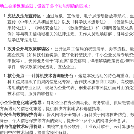
动主会场氛围热烈，设置了多个功能明确的区域：
宪法及法治宣传区：
通过展板、宣传册、电子屏滚动播放等形式，重
宣传《中华人民共和国宪法》以及《科学技术进步法》、《促进科技
果转化法》、《网络安全法》、《数据安全法》和《湖南省信息化条
例》等与科工信领域相关的法律法规。工作人员现场讲解，引导公众
法学法守法用法。
政务公开与政策解读区：
公开区科工信局的权责清单、办事流程、最
惠企政策（如科技创新奖励、数字化转型扶持、中小企业发展专项资
申报等）。安排业务骨干“零距离”接受咨询，详细解读政策要点和申
条件，确保政策阳光透明、直达企业。
核心亮点——计算机技术咨询服务台：
这是本次活动的特色与重点。
科工信局组织了由局内信息化专家、合作技术服务商工程师、高校志
者组成的专业团队，现场为企业代表、创业者和市民提供面对面的免
技术咨询。服务内容包括：
小企业信息化建设指导：
针对企业在办公自动化、财务管理、供应链管
方面遇到的信息化难题，提供解决方案建议和选型指导。
络安全与数据保护咨询：
普及网络安全知识，解答关于网络攻击防范、
备份、个人信息保护等方面的疑问，提升企业及个人的网络安全意识。
件与信息技术应用答疑：
围绕常用办公软件、工业设计软件、云计算服
使用中的技术问题，提供实操性解答。