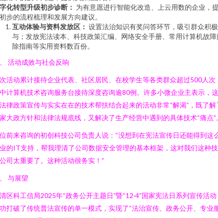
字化转型升级初步诊断：
为有意愿进行智能化改造、上云用数的企业，
初步的流程梳理和发展方向建议。
互动体验与资料发放区：
设置法治知识有奖问答环节，吸引群众积极
与；发放宪法读本、科技政策汇编、网络安全手册、常用计算机故障
除指南等实用资料数百份。
、 活动成效与社会反响
次活动累计接待企业代表、社区居民、在校学生等各类群众超过500人次
中计算机技术咨询服务台接待深度咨询逾80例。许多小微企业主表示，
法律政策宣传与实实在在的技术帮扶结合起来的活动非常“解渴”，既了解
家大政方针和法律法规底线，又解决了生产经营中遇到的具体技术“痛点”
位前来咨询的初创科技公司负责人说：“没想到在宪法宣传日还能得到这
业的IT支持，帮我理清了公司数据安全管理的基本框架，这对我们这种
公司太重要了。这种活动很务实！”
、 与展望
清区科工信局2025年“政务公开主题日”暨“12·4”国家宪法日系列宣传活动
功打破了传统普法宣传的单一模式，实现了“法治宣传、政务公开、专业