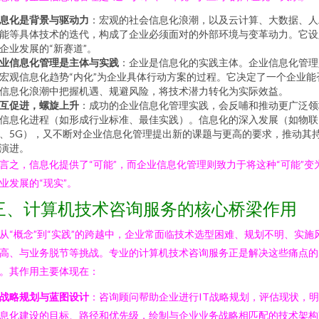
息化是背景与驱动力
：宏观的社会信息化浪潮，以及云计算、大数据、人
能等具体技术的迭代，构成了企业必须面对的外部环境与变革动力。它设
企业发展的“新赛道”。
业信息化管理是主体与实践
：企业是信息化的实践主体。企业信息化管理
宏观信息化趋势“内化”为企业具体行动方案的过程。它决定了一个企业能
信息化浪潮中把握机遇、规避风险，将技术潜力转化为实际效益。
互促进，螺旋上升
：成功的企业信息化管理实践，会反哺和推动更广泛领
信息化进程（如形成行业标准、最佳实践）。信息化的深入发展（如物联
、5G），又不断对企业信息化管理提出新的课题与更高的要求，推动其
演进。
言之，信息化提供了“可能”，而企业信息化管理则致力于将这种“可能”变
业发展的“现实”。
三、计算机技术咨询服务的核心桥梁作用
从“概念”到“实践”的跨越中，企业常面临技术选型困难、规划不明、实施
高、与业务脱节等挑战。专业的计算机技术咨询服务正是解决这些痛点的
。其作用主要体现在：
. 战略规划与蓝图设计
：咨询顾问帮助企业进行IT战略规划，评估现状，
息化建设的目标、路径和优先级，绘制与企业业务战略相匹配的技术架构