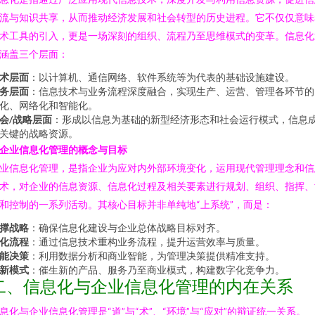
流与知识共享，从而推动经济发展和社会转型的历史进程。它不仅仅意味
术工具的引入，更是一场深刻的组织、流程乃至思维模式的变革。信息化
涵盖三个层面：
术层面
：以计算机、通信网络、软件系统等为代表的基础设施建设。
务层面
：信息技术与业务流程深度融合，实现生产、运营、管理各环节的
化、网络化和智能化。
会/战略层面
：形成以信息为基础的新型经济形态和社会运行模式，信息
关键的战略资源。
. 企业信息化管理的概念与目标
业信息化管理，是指企业为应对内外部环境变化，运用现代管理理念和信
术，对企业的信息资源、信息化过程及相关要素进行规划、组织、指挥、
和控制的一系列活动。其核心目标并非单纯地“上系统”，而是：
撑战略
：确保信息化建设与企业总体战略目标对齐。
化流程
：通过信息技术重构业务流程，提升运营效率与质量。
能决策
：利用数据分析和商业智能，为管理决策提供精准支持。
新模式
：催生新的产品、服务乃至商业模式，构建数字化竞争力。
二、信息化与企业信息化管理的内在关系
息化与企业信息化管理是“道”与“术”、“环境”与“应对”的辩证统一关系。